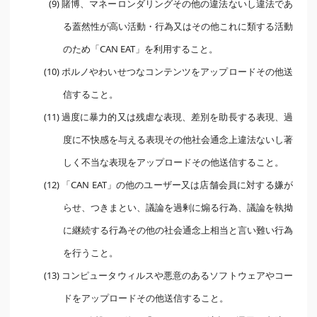
(9) 賭博、マネーロンダリングその他の違法ないし違法であ
る蓋然性が高い活動・行為又はその他これに類する活動
のため「CAN EAT」を利用すること。
(10) ポルノやわいせつなコンテンツをアップロードその他送
信すること。
(11) 過度に暴力的又は残虐な表現、差別を助長する表現、過
度に不快感を与える表現その他社会通念上違法ないし著
しく不当な表現をアップロードその他送信すること。
(12) 「CAN EAT」の他のユーザー又は店舗会員に対する嫌が
らせ、つきまとい、議論を過剰に煽る行為、議論を執拗
に継続する行為その他の社会通念上相当と言い難い行為
を行うこと。
(13) コンピュータウィルスや悪意のあるソフトウェアやコー
ドをアップロードその他送信すること。