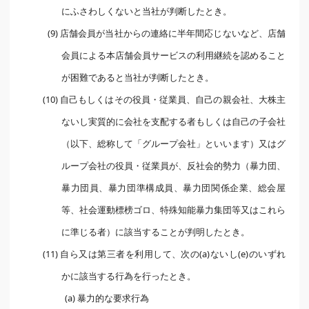
にふさわしくないと当社が判断したとき。
(9) 店舗会員が当社からの連絡に半年間応じないなど、店舗
会員による本店舗会員サービスの利用継続を認めること
が困難であると当社が判断したとき。
(10) 自己もしくはその役員・従業員、自己の親会社、大株主
ないし実質的に会社を支配する者もしくは自己の子会社
（以下、総称して「グループ会社」といいます）又はグ
ループ会社の役員・従業員が、反社会的勢力（暴力団、
暴力団員、暴力団準構成員、暴力団関係企業、総会屋
等、社会運動標榜ゴロ、特殊知能暴力集団等又はこれら
に準じる者）に該当することが判明したとき。
(11) 自ら又は第三者を利用して、次の(a)ないし(e)のいずれ
かに該当する行為を行ったとき。
(a) 暴力的な要求行為