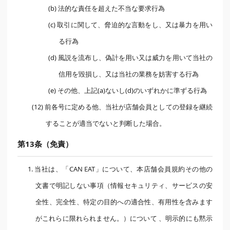
(b) 法的な責任を超えた不当な要求行為
(c) 取引に関して、脅迫的な言動をし、又は暴力を用い
る行為
(d) 風説を流布し、偽計を用い又は威力を用いて当社の
信用を毀損し、又は当社の業務を妨害する行為
(e) その他、上記(a)ないし(d)のいずれかに準ずる行為
(12) 前各号に定める他、当社が店舗会員としての登録を継続
することが適当でないと判断した場合。
第13条（免責）
1. 当社は、「CAN EAT」について、本店舗会員規約その他の
文書で明記しない事項（情報セキュリティ、サービスの安
全性、完全性、特定の目的への適合性、有用性を含みます
がこれらに限れられません。）について 、明示的にも黙示